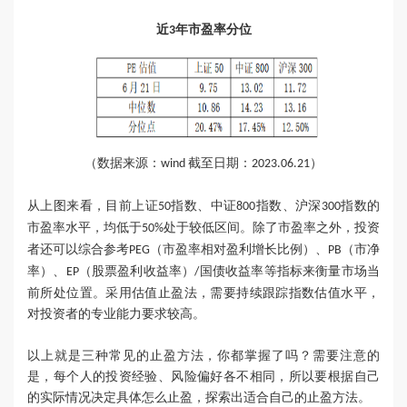
近
年市盈率分位
3
（数据来源：
截至日期：
）
wind
2023.06.21
从上图来看，目前上证
指数、中证
指数、沪深
指数的
50
800
300
市盈率水平，均低于
处于较低区间。除了市盈率之外，投资
50%
者还可以综合参考
（市盈率相对盈利增长比例）、
（市净
PEG
PB
率）、
（股票盈利收益率）
国债收益率等指标来衡量市场当
EP
/
前所处位置。采用估值止盈法，需要持续跟踪指数估值水平，
对投资者的专业能力要求较高。
以上就是三种常见的止盈方法，你都掌握了吗？需要注意的
是，每个人的投资经验、风险偏好各不相同，所以要根据自己
的实际情况决定具体怎么止盈，探索出适合自己的止盈方法。