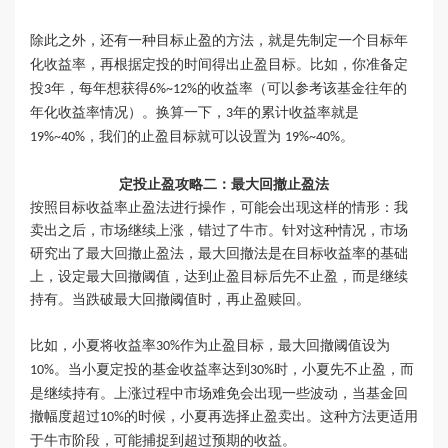
除此之外
，还有一种目标
止盈的
方法，
就是
先制定一个目标年
化收益率，再
根据
定投的时间得出止盈目标。比如，你准备定
投
年，每年想获得
的收益率（可以参考该基金往年
的
3
6
%~
12
%
年化
收益
率
情况）。换算一下，
年的累计收益率就是
3
，我们的止盈目标就可以设置为
。
19
%~
40
%
19
%~
40
%
定投止盈攻略二：最大回撤止盈法
按照目标收益率止盈法进行操作，可能会出现这样的情形：我
卖出之后，市场继续上涨，错过了牛市。针对这种情况，市场
研究出了最大回撤止盈法，最大回撤法是在目标收益率的基础
上，设定最大回撤阈值，达到止盈目标后先不止盈，而是继续
持有。当跌破最大回撤阈值时，再止盈赎回。
比如，小夏将收益率
作为止盈目标，最大回撤阈值设为
30%
。当小夏定投的基金收益率达到
时，小夏先不止盈，而
10%
30%
是继续持有。上涨过程中市场难免会出现一些波动，当基金回
撤幅度超过
的时候，小夏再选择止盈卖出。这种方法更适用
10%
于牛市阶段，可能捕捉到超过预期的收益。