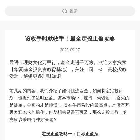
搜索
该收手时就收手！最全定投止盈攻略
2023-09-07
导语：理财文化万里行，基金走进千万家
。欢迎大家
搜索
【
华夏基金投资者教育基地
】
，关注一司一省一高校投教
活动，
解锁
更多理财知识。
前几期的内容，我们介绍了如何挑选基金，如何制定定投计
划，也提到了适时止盈。
资本市场中，
流行一句谚语
：
“会买的
是徒弟，会卖的才是师傅”。
卖在牛市阶段的最高点，是所有基
民梦寐以求的操作，但梦想总是遥不可及，那么定投止盈，究
竟应该采用何种方法呢？
定投止盈攻略一：目标止盈法