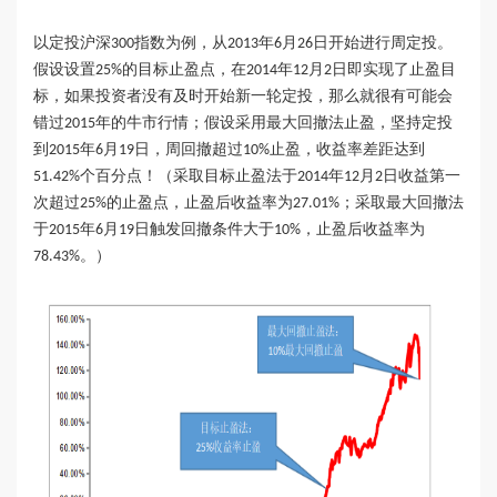
以定投
沪深
指数为例，从
年
月
日
开始进行周定投
。
300
201
3
6
26
假设设置
的目标止盈点，
在
年
月
日
即
实现了
止盈
目
25%
2014
1
2
2
标
，如果
投资者没有
及时开始新一轮定投，
那么就很有可能会
错过
年的牛市行情；
假设
采用最大回撤法
止盈
，坚持定投
2015
到
年
月
日，周
回撤
超过
止盈，收益率差距达到
2015
6
19
10%
个百分点！（采取目标止盈法于
年
月
日收益第一
5
1.
42
%
2014
12
2
次超过
的止盈点，止盈后收益率为
；采取最大回撤法
25%
2
7
.
01
%
于
年
月
日触发回撤条件大于
，止盈后收益率为
2015
6
19
10%
。）
78.43
%