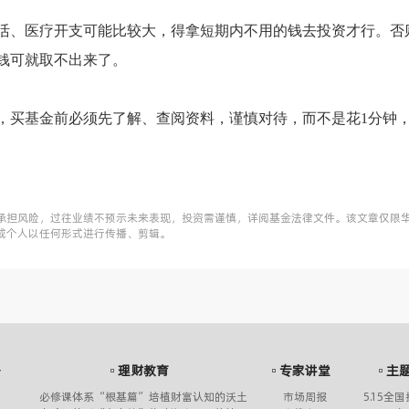
活、医疗开支可能比较大，得拿短期内不用的钱去投资才行。否
钱可就取不出来了。
，买基金前必须先了解、查阅资料，谨慎对待，而不是花1分钟
承担风险，过往业绩不预示未来表现，投资需谨慎，详阅基金法律文件。该文章仅限
或个人以任何形式进行传播、剪辑。
务
理财教育
专家讲堂
主
必修课体系“根基篇”培植财富认知的沃土
市场周报
5.15全