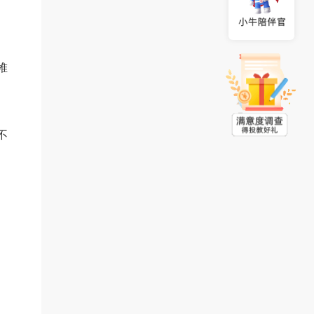
堆
不
。