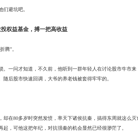
他们避坑吧。
大投权益基金，搏一把高收益
折腾”。
锁。一问才知道，不久前，他听到一群年轻人在讨论股市牛市来
。随后股市快速回调，大爷的养老钱被套得牢牢的。
，却在80多岁时突然发愤，率天下诸侯抗秦，搞得东周就这么灭
再起，可他这把年纪，对抗强秦的机会显然已经很渺茫了。