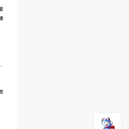
脏
难
，
而