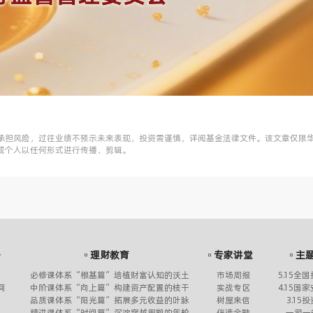
承担风险，过往业绩不预示未来表现，投资需谨慎，详阅基金法律文件。该文章仅限
或个人以任何形式进行传播、剪辑。
务
理财教育
专家讲堂
主
必修课体系“根基篇”培植财富认知的沃土
市场周报
5.15全
间
中阶课体系“向上篇”构建资产配置的枝干
实战专区
4.15国
品质课体系“阳光篇”拓展多元收益的叶脉
树屋来信
3.15
精进课体系“时间篇”沉淀穿越周期的年轮
伴读金融
一司一